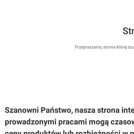
St
Przepraszamy, strona której szu
Szanowni Państwo, nasza strona inte
prowadzonymi pracami mogą czasowo
ceny produktów lub rozbieżności w 