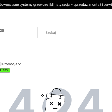
Nowoczesne systemy grzewcze i klimatyzacja – sprzedaż, montaż i serwi
:30
Promocje
do 20%