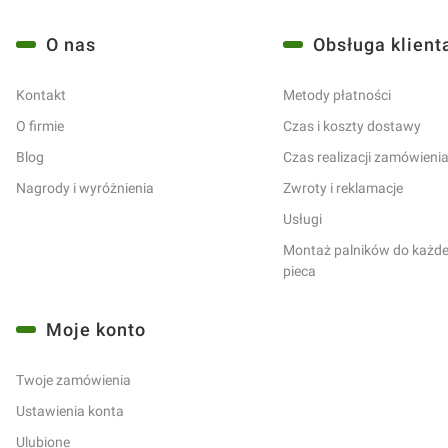
Linki w stopce
O nas
Obsługa klient
Kontakt
Metody płatności
O firmie
Czas i koszty dostawy
Blog
Czas realizacji zamówieni
Nagrody i wyróżnienia
Zwroty i reklamacje
Usługi
Montaż palników do każdeg
pieca
Moje konto
Twoje zamówienia
Ustawienia konta
Ulubione