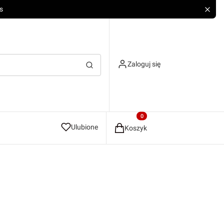
s
Zaloguj się
Wyczyść
Szukaj
Produkty w koszyku: 0. Zobacz
Ulubione
Koszyk