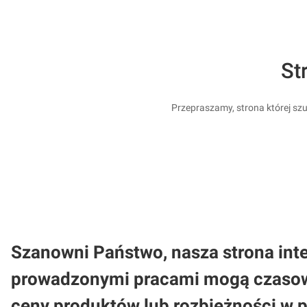
St
Przepraszamy, strona której szu
Szanowni Państwo, nasza strona inte
prowadzonymi pracami mogą czasowo
ceny produktów lub rozbieżności w 