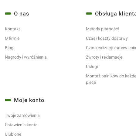
Linki w stopce
O nas
Obsługa klient
Kontakt
Metody płatności
O firmie
Czas i koszty dostawy
Blog
Czas realizacji zamówieni
Nagrody i wyróżnienia
Zwroty i reklamacje
Usługi
Montaż palników do każdeg
pieca
Moje konto
Twoje zamówienia
Ustawienia konta
Ulubione