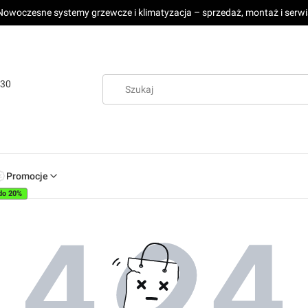
Nowoczesne systemy grzewcze i klimatyzacja – sprzedaż, montaż i serwi
:30
Promocje
do 20%