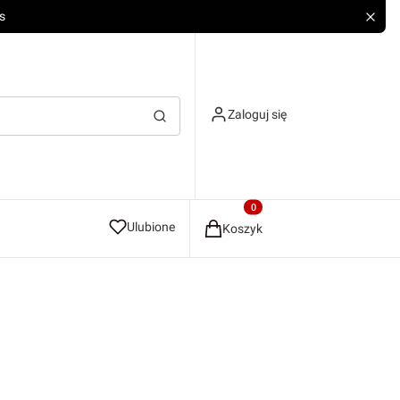
s
Zaloguj się
Wyczyść
Szukaj
Produkty w koszyku: 0. Zobacz
Ulubione
Koszyk