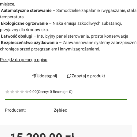
miejsce.
Automatyczne sterowanie
– Samodzielne zapalanie i wygaszanie, stała
temperatura.
Ekologiczne ogrzewanie
– Niska emisja szkodliwych substancji,
przyjazny dla środowiska.
Łatwość
obsługi
– Intuicyjny panel sterowania, prosta konserwacja.
Bezpieczeństwo użytkowania
– Zaawansowane systemy zabezpieczeń
chroniące przed przegrzaniem i innymi zagrożeniami.
Przejdź do pełnego opisu
Udostępnij
Zapytaj o produkt
0.00
(Oceny: 0 Recenzje: 0)
Przejdź do sekcji Opinie
Producent:
Zębiec