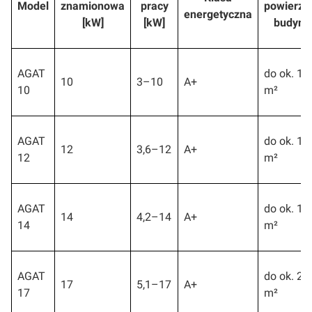
Model
znamionowa
pracy
powierzc
energetyczna
[kW]
[kW]
budynk
AGAT
do ok. 12
10
3–10
A+
10
m²
AGAT
do ok. 14
12
3,6–12
A+
12
m²
AGAT
do ok. 17
14
4,2–14
A+
14
m²
AGAT
do ok. 21
17
5,1–17
A+
17
m²