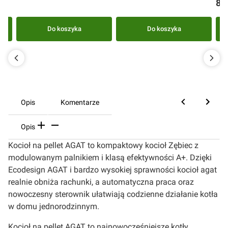
Ce
8 4
Do koszyka
Do koszyka
Opis
Komentarze
Opis
Kocioł na pellet AGAT to kompaktowy kocioł Zębiec z
modulowanym palnikiem i klasą efektywności A+. Dzięki
Ecodesign AGAT i bardzo wysokiej sprawności kocioł agat
realnie obniża rachunki, a automatyczna praca oraz
nowoczesny sterownik ułatwiają codzienne działanie kotła
w domu jednorodzinnym.
Kocioł na pellet AGAT to najnowocześniejsze kotły