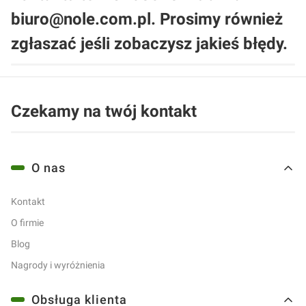
biuro@nole.com.pl. Prosimy również
zgłaszać jeśli zobaczysz jakieś błędy.
Czekamy na twój kontakt
Linki w stopce
O nas
Kontakt
O firmie
Blog
Nagrody i wyróżnienia
Obsługa klienta