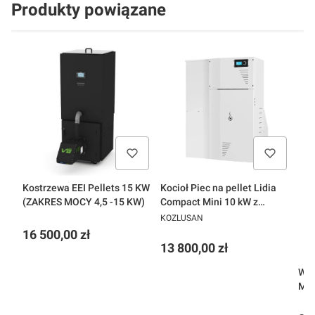
Produkty powiązane
Kostrzewa EEI Pellets 15 KW
Kocioł Piec na pellet Lidia
(ZAKRES MOCY 4,5 -15 KW)
Compact Mini 10 kW z
PRODUCENT
bocznym zasobnikiem
KOZLUSAN
Cena
16 500,00 zł
Cena
13 800,00 zł
Wen
MOC