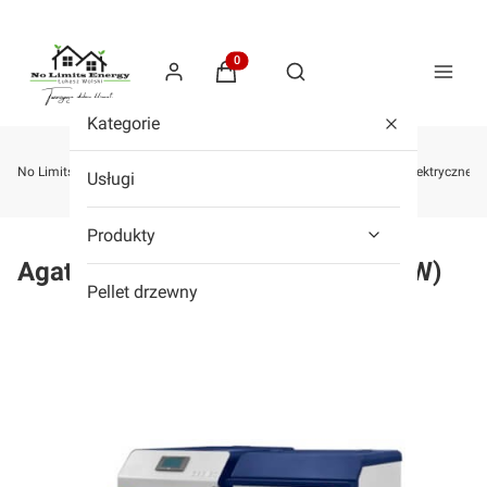
Produkty w koszyku: 0. Zobacz szcze
Otwórz wyszukiwarkę
Kategorie
No Limits Energy - Sklep z kotłami na pellet, drewno, zgazowujące, elektryczne,
Usługi
Produkty
Agat 17kW (zakres mocy 5,1-17kW)
Pellet drzewny