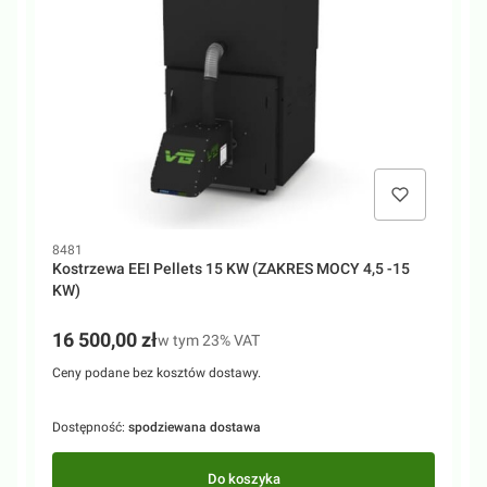
Kod produktu
K
8481
8
Kostrzewa EEI Pellets 15 KW (ZAKRES MOCY 4,5 -15
K
KW)
b
P
K
Cena brutto
16 500,00 zł
w tym %s VAT
w tym
23%
VAT
C
Ceny podane bez kosztów dostawy.
C
Dostępność:
spodziewana dostawa
D
Do koszyka