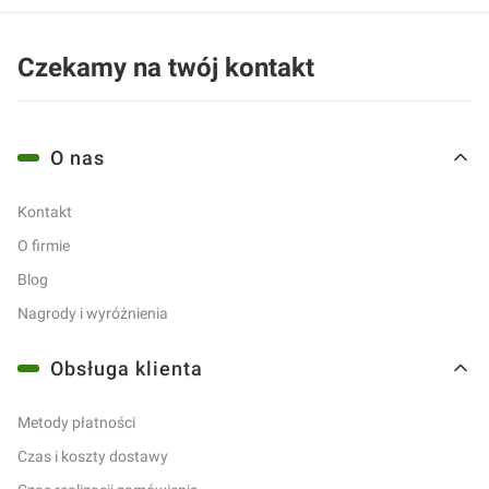
Czekamy na twój kontakt
Linki w stopce
O nas
Kontakt
O firmie
Blog
Nagrody i wyróżnienia
Obsługa klienta
Metody płatności
Czas i koszty dostawy