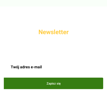
Newsletter
Podaj swój adres e-mail, jeżeli chcesz otrzymywać informacje o
nowościach i promocjach.
Zapisz się
Zapisując się, akceptujesz nasz
Regulamin
(w zakresie dotyczącym
Newslettera). Przetwarzanie danych odbywa się zgodnie z
Polityką
prywatności
.