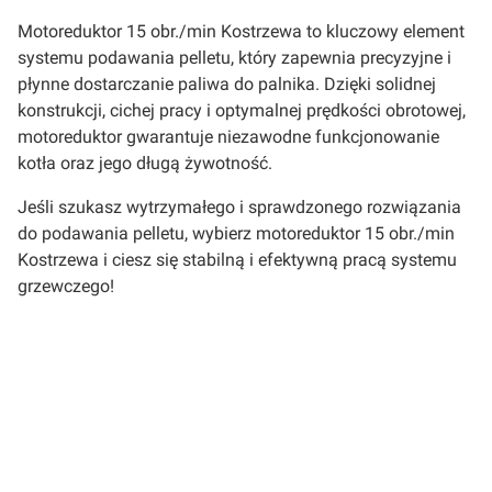
Motoreduktor 15 obr./min Kostrzewa to kluczowy element
systemu podawania pelletu, który zapewnia precyzyjne i
płynne dostarczanie paliwa do palnika. Dzięki solidnej
konstrukcji, cichej pracy i optymalnej prędkości obrotowej,
motoreduktor gwarantuje niezawodne funkcjonowanie
kotła oraz jego długą żywotność.
Jeśli szukasz wytrzymałego i sprawdzonego rozwiązania
do podawania pelletu, wybierz motoreduktor 15 obr./min
Kostrzewa i ciesz się stabilną i efektywną pracą systemu
grzewczego!
Oceń i opisz
0.00
Liczba ocen: 0
Wyświetlane są wszystkie recenzje (pozytywne i negatywne). Nie