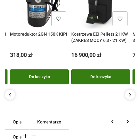
uktor 3GN 150K KIPI
Motoreduktor 2GN 150K KIPI
Kostrzewa EEI Pellets 21 KW
Mod
(ZAKRES MOCY 6,3 - 21 KW)
300
Cena
Cena
Ce
318,00 zł
16 900,00 zł
74
Do koszyka
Do koszyka
Opis
Komentarze
Opis