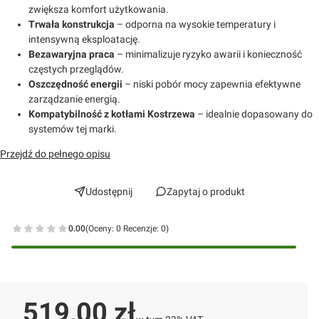
zwiększa komfort użytkowania.
Trwała konstrukcja
– odporna na wysokie temperatury i
intensywną eksploatację.
Bezawaryjna praca
– minimalizuje ryzyko awarii i konieczność
częstych przeglądów.
Oszczędność energii
– niski pobór mocy zapewnia efektywne
zarządzanie energią.
Kompatybilność z kotłami Kostrzewa
– idealnie dopasowany do
systemów tej marki.
Przejdź do pełnego opisu
Udostępnij
Zapytaj o produkt
0.00
(Oceny: 0 Recenzje: 0)
Przejdź do sekcji Opinie
Cena
519,00 zł
w tym 23% VAT