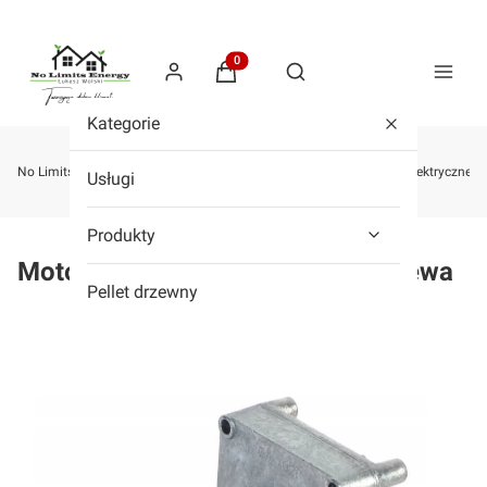
Produkty w koszyku: 0. Zobacz szcze
Otwórz wyszukiwarkę
Kategorie
No Limits Energy - Sklep z kotłami na pellet, drewno, zgazowujące, elektryczne,
Usługi
Produkty
Motoreduktor 15 obr./min Kostrzewa
Pellet drzewny