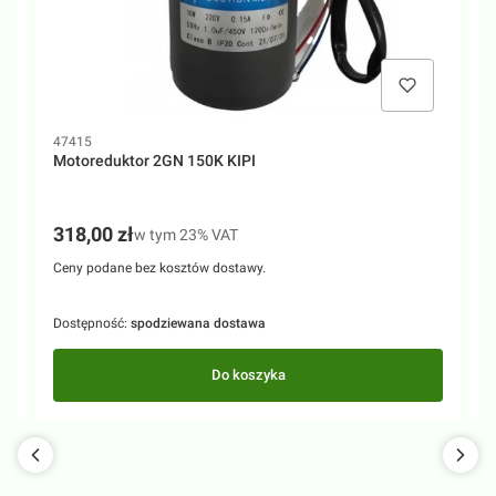
Kod produktu
K
47415
8
Motoreduktor 2GN 150K KIPI
K
Cena brutto
C
318,00 zł
w tym %s VAT
w tym
23%
VAT
Ceny podane bez kosztów dostawy.
C
Dostępność:
spodziewana dostawa
D
Do koszyka