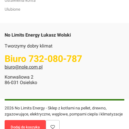
Ustawienia konta
Ulubione
No Limits Energy Łukasz Wolski
Tworzymy dobry klimat
Biuro 732-080-787
biuro@nole.com.pl
Konwaliowa 2
86-031 Osielsko
2026 No Limits Energy - Sklep z kotłami na pellet, drewno,
zgazowujące, elektryczne, węglowe, pompami ciepła i klimatyzacje
- wszelkie prawa zastrzeżone.
Dodaj do koszyka
|
Szablon graficzny
ShopGadget.pl