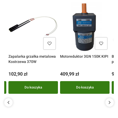
ET
Zapalarka grzałka metalowa
Motoreduktor 3GN 150K KIPI
Bez
Kostrzewa 370W
pok
Cena
Cena
Ce
102,90 zł
409,99 zł
98
Do koszyka
Do koszyka