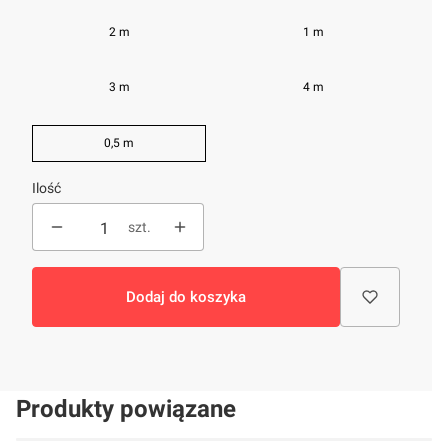
2 m
1 m
3 m
4 m
0,5 m
Ilość
szt.
Dodaj do koszyka
Produkty powiązane