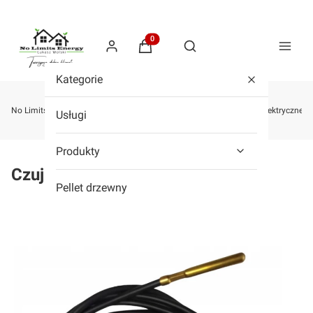
Produkty w koszyku: 0. Zobacz szcze
Otwórz wyszukiwarkę
Kategorie
No Limits Energy - Sklep z kotłami na pellet, drewno, zgazowujące, elektryczne,
Usługi
Produkty
Czujnik temperatury CT4 0,5 m
Pellet drzewny