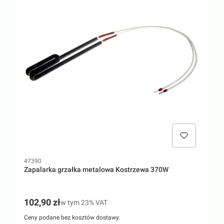
Kod produktu
K
47390
4
Zapalarka grzałka metalowa Kostrzewa 370W
Cena brutto
C
102,90 zł
w tym %s VAT
w tym
23%
VAT
Ceny podane bez kosztów dostawy.
C