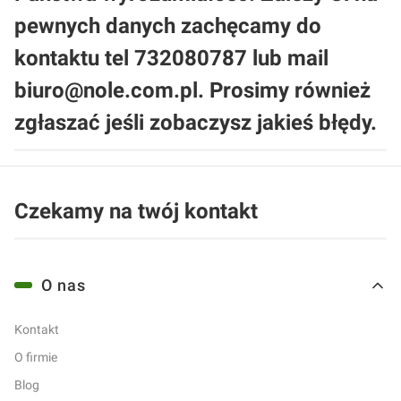
pewnych danych zachęcamy do
kontaktu tel 732080787 lub mail
biuro@nole.com.pl. Prosimy również
zgłaszać jeśli zobaczysz jakieś błędy.
Czekamy na twój kontakt
Linki w stopce
O nas
Kontakt
O firmie
Blog