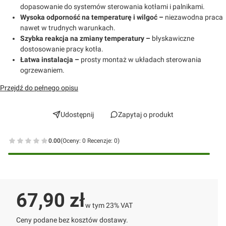
dopasowanie do systemów sterowania kotłami i palnikami.
Wysoka odporność na temperaturę i wilgoć –
niezawodna praca
nawet w trudnych warunkach.
Szybka reakcja na zmiany temperatury
–
błyskawiczne
dostosowanie pracy kotła.
Łatwa instalacja –
prosty montaż w układach sterowania
ogrzewaniem.
Przejdź do pełnego opisu
Udostępnij
Zapytaj o produkt
0.00
(Oceny: 0 Recenzje: 0)
Przejdź do sekcji Opinie
Cena
67,90 zł
w tym 23% VAT
w tym
23%
VAT
Ceny podane bez kosztów dostawy.