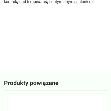
kontrolą nad temperaturą i optymalnym spalaniem!
Oceń i opisz
0.00
Liczba ocen: 0
Wyświetlane są wszystkie recenzje (pozytywne i negatywne). Nie
weryfikujemy, czy pochodzą one od klientów, którzy zakupili produkt.
Produkty powiązane