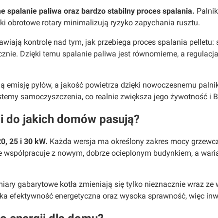
 spalanie paliwa oraz bardzo stabilny proces spalania.
Palnik
niki obrotowe rotary minimalizują ryzyko zapychania rusztu.
iają kontrolę nad tym, jak przebiega proces spalania pelletu:
znie. Dzięki temu spalanie paliwa jest równomierne, a regulac
ją emisję pyłów, a jakość powietrza dzięki nowoczesnemu palni
 systemy samoczyszczenia, co realnie zwiększa jego żywotność 
 i do jakich domów pasują?
0, 25 i 30 kW.
Każda wersja ma określony zakres mocy grzewcz
 współpracuje z nowym, dobrze ocieplonym budynkiem, a waria
iary gabarytowe kotła zmieniają się tylko nieznacznie wraz ze
oka efektywność energetyczna oraz wysoka sprawność, więc inwe