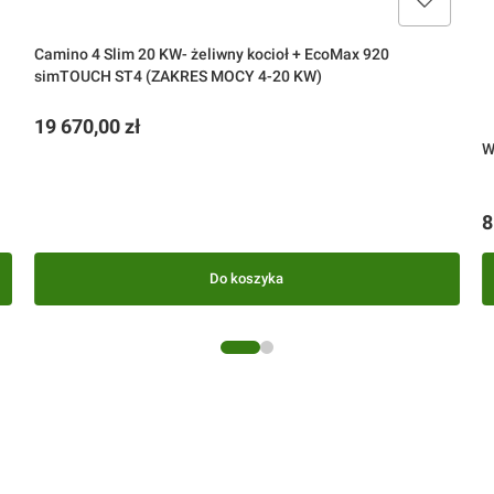
Camino 4 Slim 20 KW- żeliwny kocioł + EcoMax 920
simTOUCH ST4 (ZAKRES MOCY 4-20 KW)
Cena
19 670,00 zł
W
C
8
Do koszyka