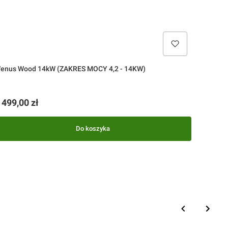
enus Wood 14kW (ZAKRES MOCY 4,2 - 14KW)
ena
 499,00 zł
Do koszyka