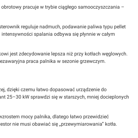
 obrotowy pracuje w trybie ciągłego samooczyszczania –
 sterownik reguluje nadmuch, podawanie paliwa typu pellet
ja intensywności spalania odbywa się płynnie w całym
kowi jest zdecydowanie lepsza niż przy kotłach węglowych.
i Bezawaryjna praca palnika w sezonie grzewczym.
ej, dzięki czemu łatwo dopasować urządzenie do
nt 25–30 kW sprawdzi się w starszych, mniej docieplonych
 wzrostem mocy palnika, dlatego łatwo przewidzieć
stor nie musi obawiać się „przewymiarowania” kotła.