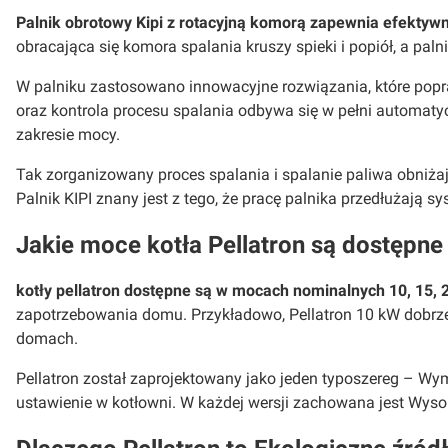
Palnik obrotowy Kipi z rotacyjną komorą zapewnia efektywne
obracająca się komora spalania kruszy spieki i popiół, a pal
W palniku zastosowano innowacyjne rozwiązania, które popraw
oraz kontrola procesu spalania odbywa się w pełni automatyc
zakresie mocy.
Tak zorganizowany proces spalania i spalanie paliwa obniża
Palnik KIPI znany jest z tego, że pracę palnika przedłużają
Jakie moce kotła Pellatron są dostępne
kotły pellatron dostępne są w mocach nominalnych 10, 15, 2
zapotrzebowania domu. Przykładowo, Pellatron 10 kW dobrze
domach.
Pellatron został zaprojektowany jako jeden typoszereg – Wym
ustawienie w kotłowni. W każdej wersji zachowana jest Wys