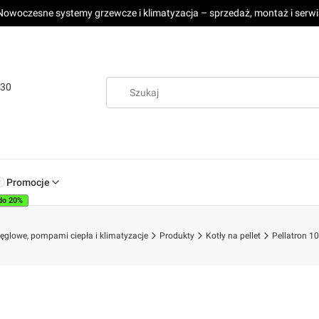
Nowoczesne systemy grzewcze i klimatyzacja – sprzedaż, montaż i serwi
:30
Promocje
do 20%
 węglowe, pompami ciepła i klimatyzacje
Produkty
Kotły na pellet
Pellatron 