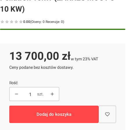
10 KW)
0.00
(Oceny: 0 Recenzje: 0)
Przejdź do sekcji Opinie
Cena
13 700,00 zł
w tym 23% VAT
w tym
23%
VAT
Ceny podane bez kosztów dostawy.
Ilość
szt.
Dodaj do koszyka