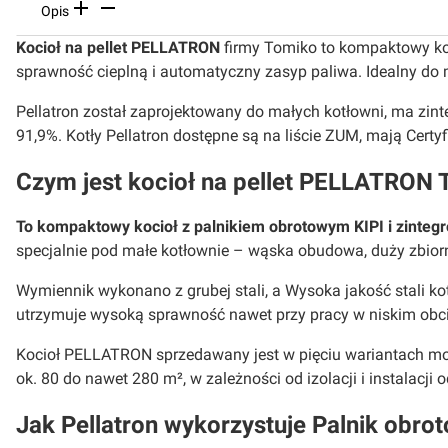
Opis
Kocioł na pellet PELLATRON
firmy Tomiko to kompaktowy koc
sprawność cieplną i automatyczny zasyp paliwa. Idealny do m
Pellatron został zaprojektowany do małych kotłowni, ma zin
91,9%. Kotły Pellatron dostępne są na liście ZUM, mają Certyf
Czym jest kocioł na pellet PELLATRON
To kompaktowy kocioł z palnikiem obrotowym KIPI i zinte
specjalnie pod małe kotłownie – wąska obudowa, duży zbior
Wymiennik wykonano z grubej stali, a Wysoka jakość stali k
utrzymuje wysoką sprawność nawet przy pracy w niskim obciąż
Kocioł PELLATRON sprzedawany jest w pięciu wariantach moc
ok. 80 do nawet 280 m², w zależności od izolacji i instalacji o
Jak Pellatron wykorzystuje Palnik obroto