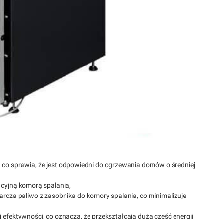
 co sprawia, że jest odpowiedni do ogrzewania domów o średniej
cyjną komorą spalania,
tarcza paliwo z zasobnika do komory spalania, co minimalizuje
ej efektywności, co oznacza, że przekształcają dużą część energii