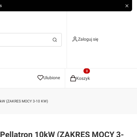
s
Zaloguj się
Wyczyść
Szukaj
Produkty w koszyku: 0. Zobacz
Ulubione
Koszyk
10kW (ZAKRES MOCY 3-10 KW)
Pellatron 10kW (ZAKRES MOCY 3-