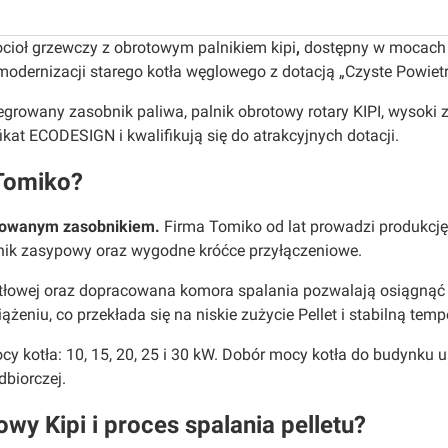
ioł grzewczy z obrotowym palnikiem kipi
,
dostępny w mocach
odernizacji starego kotła węglowego z dotacją „Czyste Powietr
tegrowany zasobnik paliwa, palnik obrotowy rotary KIPI, wysoki
ikat ECODESIGN i kwalifikują się do atrakcyjnych dotacji.
 Tomiko?
growanym zasobnikiem.
Firma Tomiko od lat prowadzi produkcję
nik zasypowy oraz wygodne króćce przyłączeniowe.
otłowej oraz dopracowana komora spalania pozwalają osiągnąć 
eniu, co przekłada się na niskie zużycie Pellet i stabilną tem
y kotła: 10, 15, 20, 25 i 30 kW. Dobór mocy kotła do budynku 
dbiorczej.
wy Kipi i proces spalania pelletu?