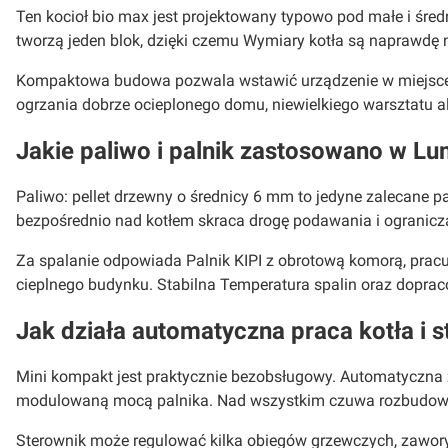
Ten kocioł bio max jest projektowany typowo pod małe i średn
tworzą jeden blok, dzięki czemu Wymiary kotła są naprawdę n
Kompaktowa budowa pozwala wstawić urządzenie w miejsce s
ogrzania dobrze ocieplonego domu, niewielkiego warsztatu 
Jakie paliwo i palnik zastosowano w L
Paliwo: pellet drzewny o średnicy 6 mm to jedyne zalecane p
bezpośrednio nad kotłem skraca drogę podawania i ogranicza
Za spalanie odpowiada Palnik KIPI z obrotową komorą, prac
cieplnego budynku. Stabilna Temperatura spalin oraz doprac
Jak działa automatyczna praca kotła i 
Mini kompakt jest praktycznie bezobsługowy. Automatyczna z
modulowaną mocą palnika. Nad wszystkim czuwa rozbudowane 
Sterownik może regulować kilka obiegów grzewczych, zawory m