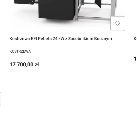
Kostrzewa EEI Pellets 24 kW z Zasobnikiem Bocznym
PRODUCENT
KOSTRZEWA
C
1
Cena
17 700,00 zł