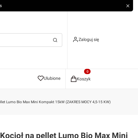
s
Zaloguj się
Wyczyść
Szukaj
Produkty w koszyku: 0. Zobacz
Ulubione
Koszyk
ellet Lumo Bio Max Mini Kompakt 15kW (ZAKRES MOCY 4,5-15 KW)
Kocioł na pellet Lumo Bio Max Mini