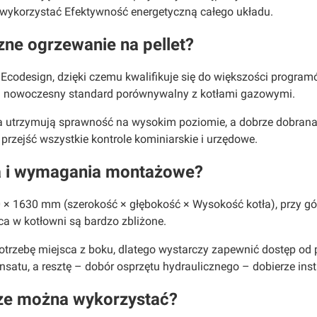
 wykorzystać Efektywność energetyczną całego układu.
zne ogrzewanie na pellet?
t Ecodesign, dzięki czemu kwalifikuje się do większości progr
w i nowoczesny standard porównywalny z kotłami gazowymi.
a utrzymują sprawność na wysokim poziomie, a dobrze dobrana m
przejść wszystkie kontrole kominiarskie i urzędowe.
ła i wymagania montażowe?
90 × 1630 mm (szerokość × głębokość × Wysokość kotła), przy 
a w kotłowni są bardzo zbliżone.
rzebę miejsca z boku, dlatego wystarczy zapewnić dostęp od p
tu, a resztę – dobór osprzętu hydraulicznego – dobierze inst
rze można wykorzystać?