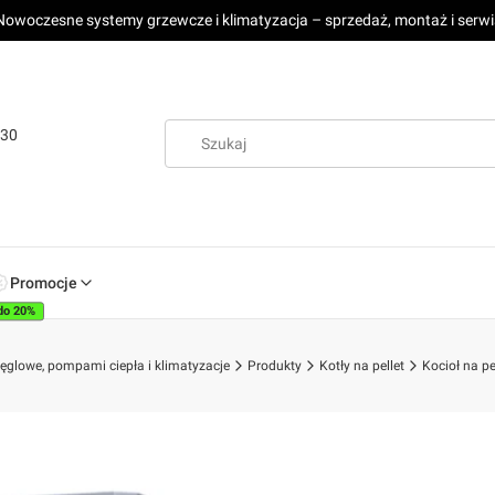
Nowoczesne systemy grzewcze i klimatyzacja – sprzedaż, montaż i serwi
:30
Promocje
do 20%
 węglowe, pompami ciepła i klimatyzacje
Produkty
Kotły na pellet
Kocioł na p