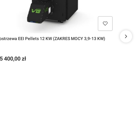
Kostrzewa EEI Pellets 12 KW (ZAKRES MOCY 3,9-13 KW)
Agat 20
ena
Cena
5 400,00 zł
15 699