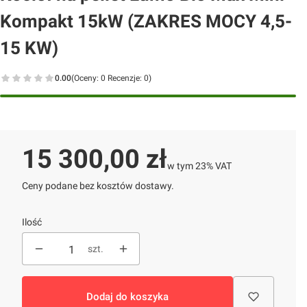
Kompakt 15kW (ZAKRES MOCY 4,5-
15 KW)
0.00
(Oceny: 0 Recenzje: 0)
Przejdź do sekcji Opinie
Cena
15 300,00 zł
w tym 23% VAT
w tym
23%
VAT
Ceny podane bez kosztów dostawy.
Ilość
szt.
Dodaj do koszyka