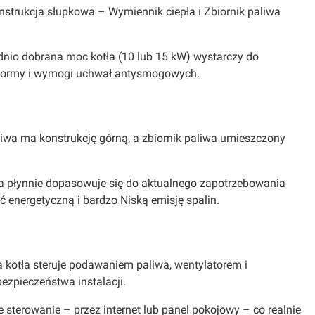
onstrukcja słupkowa – Wymiennik ciepła i Zbiornik paliwa
nio dobrana moc kotła (10 lub 15 kW) wystarczy do
ne normy i wymogi uchwał antysmogowych.
aliwa ma konstrukcję górną, a zbiornik paliwa umieszczony
ła płynnie dopasowuje się do aktualnego zapotrzebowania
 energetyczną i bardzo Niską emisję spalin.
 kotła steruje podawaniem paliwa, wentylatorem i
zpieczeństwa instalacji.
sterowanie – przez internet lub panel pokojowy – co realnie