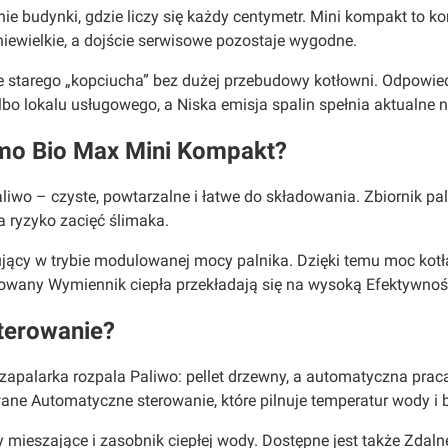
ie budynki, gdzie liczy się każdy centymetr. Mini kompakt to k
iewielkie, a dojście serwisowe pozostaje wygodne.
tarego „kopciucha” bez dużej przebudowy kotłowni. Odpowied
albo lokalu usługowego, a Niska emisja spalin spełnia aktual
umo Bio Max Mini Kompakt?
aliwo – czyste, powtarzalne i łatwe do składowania. Zbiornik p
 ryzyko zacięć ślimaka.
ujący w trybie modulowanej mocy palnika. Dzięki temu moc kot
owany Wymiennik ciepła przekładają się na wysoką Efektywność
sterowanie?
apalarka rozpala Paliwo: pellet drzewny, a automatyczna praca
Automatyczne sterowanie, które pilnuje temperatur wody i be
ieszające i zasobnik ciepłej wody. Dostępne jest także Zdalne 