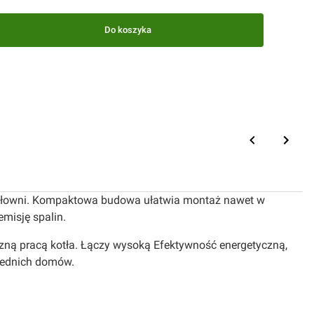
Do koszyka
otłowni. Kompaktowa budowa ułatwia montaż nawet w
misję spalin.
czną pracą kotła. Łączy wysoką Efektywność energetyczną,
średnich domów.