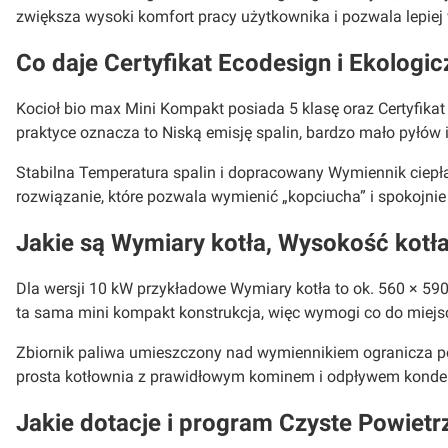
zwiększa wysoki komfort pracy użytkownika i pozwala lepiej
Co daje Certyfikat Ecodesign i Ekologic
Kocioł bio max Mini Kompakt posiada 5 klasę oraz Certyfika
praktyce oznacza to Niską emisję spalin, bardzo mało pyłó
Stabilna Temperatura spalin i dopracowany Wymiennik ciepł
rozwiązanie, które pozwala wymienić „kopciucha” i spokojnie 
Jakie są Wymiary kotła, Wysokość kot
Dla wersji 10 kW przykładowe Wymiary kotła to ok. 560 × 5
ta sama mini kompakt konstrukcja, więc wymogi co do miejsc
Zbiornik paliwa umieszczony nad wymiennikiem ogranicza pot
prosta kotłownia z prawidłowym kominem i odpływem kondensa
Jakie dotacje i program Czyste Powiet