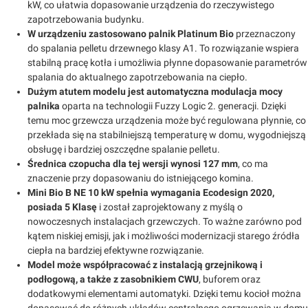
kW, co ułatwia dopasowanie urządzenia do rzeczywistego
zapotrzebowania budynku.
W urządzeniu zastosowano palnik Platinum Bio
przeznaczony
do spalania pelletu drzewnego klasy A1. To rozwiązanie wspiera
stabilną pracę kotła i umożliwia płynne dopasowanie parametrów
spalania do aktualnego zapotrzebowania na ciepło.
Dużym atutem modelu jest automatyczna modulacja mocy
palnika
oparta na technologii Fuzzy Logic 2. generacji. Dzięki
temu moc grzewcza urządzenia może być regulowana płynnie, co
przekłada się na stabilniejszą temperaturę w domu, wygodniejszą
obsługę i bardziej oszczędne spalanie pelletu.
Średnica czopucha dla tej wersji wynosi
127 mm
, co ma
znaczenie przy dopasowaniu do istniejącego komina.
Mini Bio B NE 10 kW
spełnia wymagania Ecodesign 2020,
posiada 5 Klasę
i został zaprojektowany z myślą o
nowoczesnych instalacjach grzewczych. To ważne zarówno pod
kątem niskiej emisji, jak i możliwości modernizacji starego źródła
ciepła na bardziej efektywne rozwiązanie.
Model może współpracować z instalacją grzejnikową i
podłogową, a także z zasobnikiem CWU
, buforem oraz
dodatkowymi elementami automatyki. Dzięki temu kocioł można
dopasować do różnych układów centralnego ogrzewania w domu