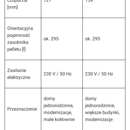
czopucha
127
159
[mm]
Orientacyjna
pojemność
ok. 295
ok. 295
zasobnika
pelletu [l]
Zasilanie
230 V / 50 Hz
230 V / 50 Hz
elektryczne
domy
domy
jednorodzinne,
jednorodzinne,
Przeznaczenie
modernizacje,
większe budynki,
małe kotłownie
modernizacje