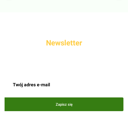
Newsletter
Podaj swój adres e-mail, jeżeli chcesz otrzymywać informacje o
nowościach i promocjach.
Zapisz się
Zapisując się, akceptujesz nasz
Regulamin
(w zakresie dotyczącym
Newslettera). Przetwarzanie danych odbywa się zgodnie z
Polityką