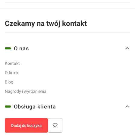
Czekamy na twój kontakt
Linki w stopce
O nas
Kontakt
O firmie
Blog
Nagrody i wyróżnienia
Obsługa klienta
Metody płatności
Dodaj do koszyka
Czas i koszty dostawy