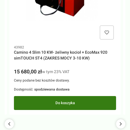
K
8
K
C
C
Kod produktu
43982
Camino 4 Slim 10 KW- żeliwny kocioł + EcoMax 920
simTOUCH ST4 (ZAKRES MOCY 3-10 KW)
Cena brutto
15 680,00 zł
w tym %s VAT
w tym
23%
VAT
Ceny podane bez kosztów dostawy.
Dostępność:
spodziewana dostawa
D
Do koszyka