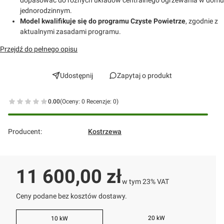
jednorodzinnym.
Model kwalifikuje się do programu Czyste Powietrze
, zgodnie z
aktualnymi zasadami programu.
Przejdź do pełnego opisu
Udostępnij
Zapytaj o produkt
0.00
(Oceny: 0 Recenzje: 0)
Przejdź do sekcji Opinie
Producent:
Kostrzewa
Cena
11 600,00 zł
w tym 23% VAT
w tym
23%
VAT
Ceny podane bez kosztów dostawy.
20 kW
10 kW