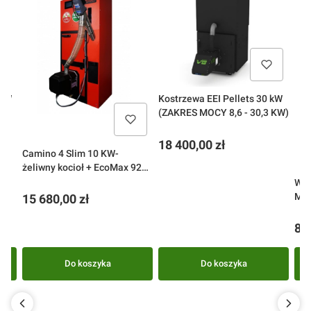
 KW
Kostrzewa EEI Pellets 30 kW
W)
(ZAKRES MOCY 8,6 - 30,3 KW)
Cena
18 400,00 zł
Camino 4 Slim 10 KW-
żeliwny kocioł + EcoMax 920
simTOUCH ST4 (ZAKRES
Wen
MOCY 3-10 KW)
MOC
Cena
15 680,00 zł
Ce
8 4
Do koszyka
Do koszyka