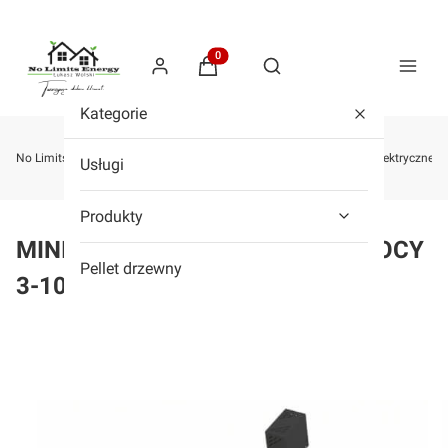
Produkty w koszyku: 0. Zobacz szcze
Otwórz wyszukiwarkę
Kategorie
No Limits Energy - Sklep z kotłami na pellet, drewno, zgazowujące, elektryczne,
Usługi
Produkty
MINI BIO B NE 10 kW (ZAKRES MOCY
Pellet drzewny
3-10 KW)